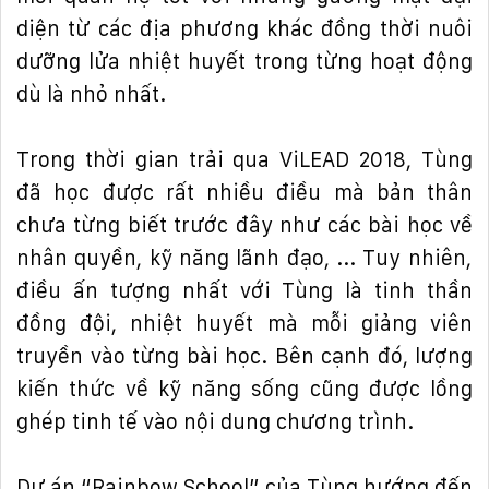
di
ệ
n t
ừ
các
đị
a ph
ươ
ng khác
đồ
ng th
ờ
i nuôi
d
ưỡ
ng l
ử
a nhi
ệ
t huy
ế
t trong t
ừ
ng ho
ạ
t
độ
ng
dù là nh
ỏ
nh
ấ
t.
Trong th
ờ
i gian tr
ả
i qua ViLEAD 2018, Tùng
đ
ã h
ọ
c
đượ
c r
ấ
t nhi
ề
u
đ
i
ề
u mà b
ả
n thân
ch
ư
a t
ừ
ng bi
ế
t tr
ướ
c
đ
ây nh
ư
các bài h
ọ
c v
ề
nhân quy
ề
n, k
ỹ
n
ă
ng lãnh
đạ
o, ... Tuy nhiên,
đ
i
ề
u
ấ
n t
ượ
ng nh
ấ
t v
ớ
i Tùng là tinh th
ầ
n
đồ
ng
độ
i, nhi
ệ
t huy
ế
t mà m
ỗ
i gi
ả
ng viên
truy
ề
n vào t
ừ
ng bài h
ọ
c. Bên c
ạ
nh
đ
ó, l
ượ
ng
ki
ế
n th
ứ
c v
ề
k
ỹ
n
ă
ng s
ố
ng c
ũ
ng
đượ
c l
ồ
ng
ghép tinh t
ế
vào n
ộ
i dung ch
ươ
ng trình.
D
ự
án “Rainbow School” c
ủ
a Tùng h
ướ
ng
đế
n