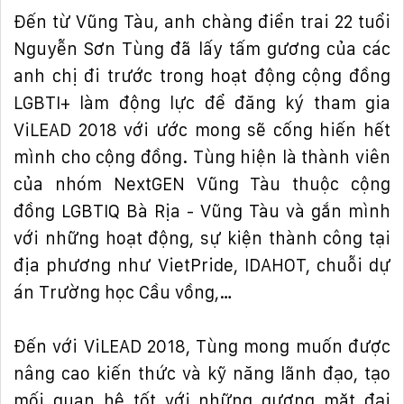
Đế
n t
ừ
V
ũ
ng Tàu, anh chàng
đ
i
ể
n trai 22 tu
ổ
i
Nguy
ễ
n S
ơ
n Tùng
đ
ã l
ấ
y t
ấ
m g
ươ
ng c
ủ
a các
anh ch
ị
đ
i tr
ướ
c trong ho
ạ
t
độ
ng c
ộ
ng
đồ
ng
LGBTI+ làm
độ
ng l
ự
c
để
đă
ng ký tham gia
ViLEAD 2018 v
ớ
i
ướ
c mong s
ẽ
c
ố
ng hi
ế
n h
ế
t
mình cho c
ộ
ng
đồ
ng. Tùng hi
ệ
n là thành viên
c
ủ
a nhóm NextGEN V
ũ
ng Tàu thu
ộ
c c
ộ
ng
đồ
ng
LGBTIQ Bà R
ị
a - V
ũ
ng Tàu
và g
ắ
n mình
v
ớ
i nh
ữ
ng ho
ạ
t
độ
ng, s
ự
ki
ệ
n thành công t
ạ
i
đị
a ph
ươ
ng nh
ư
VietPride, IDAHOT, chu
ỗ
i d
ự
án Tr
ườ
ng h
ọ
c C
ầ
u v
ồ
ng,…
Đế
n v
ớ
i ViLEAD 2018, Tùng mong mu
ố
n
đượ
c
nâng cao ki
ế
n th
ứ
c và k
ỹ
n
ă
ng lãnh
đạ
o, t
ạ
o
m
ố
i quan h
ệ
t
ố
t v
ớ
i nh
ữ
ng g
ươ
ng m
ặ
t
đạ
i