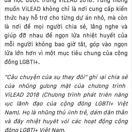
mu
ố
n ViLEAD không ch
ỉ
là n
ơ
i cung c
ấ
p ki
ế
n
th
ứ
c hay h
ỗ
tr
ợ
cho t
ừ
ng d
ự
án nh
ỏ
, mà còn
là n
ơ
i
để
m
ọ
i ng
ườ
i chia s
ẻ
, l
ắ
ng nghe và
giúp
đỡ
nhau
để
ng
ọ
n l
ử
a nhi
ệ
t huy
ế
t c
ủ
a
m
ỗ
i ng
ườ
i không bao gi
ờ
t
ắ
t, góp vào ng
ọ
n
l
ử
a l
ớ
n h
ơ
n vì m
ộ
t m
ụ
c tiêu chung c
ủ
a c
ộ
ng
đồ
ng LGBTI+.
"Câu chuy
ệ
n c
ủ
a s
ự
thay
đổ
i" ghi l
ạ
i chia s
ẻ
c
ủ
a nh
ữ
ng g
ươ
ng m
ặ
t c
ủ
a ch
ươ
ng trình
ViLEAD 2018 (Ch
ươ
ng trình phát tri
ể
n n
ă
ng
l
ự
c lãnh
đạ
o c
ủ
a c
ộ
ng
đồ
ng LGBTI+ Vi
ệ
t
Nam). H
ọ
là nh
ữ
ng th
ủ
l
ĩ
nh tr
ẻ
, dám d
ấ
n thân
và
đầ
y nhi
ệ
t huy
ế
t v
ớ
i các ho
ạ
t
độ
ng c
ộ
ng
đồ
ng LGBTI+ Vi
ệ
t Nam.