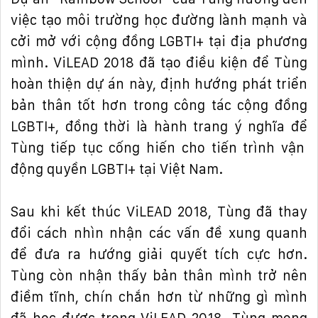
vi
ệ
c t
ạ
o môi tr
ườ
ng h
ọ
c
đườ
ng lành m
ạ
nh và
c
ở
i m
ở
v
ớ
i c
ộ
ng
đồ
ng LGBTI+ t
ạ
i
đị
a ph
ươ
ng
mình. ViLEAD 2018
đ
ã t
ạ
o
đ
i
ề
u ki
ệ
n
để
Tùng
hoàn thi
ệ
n d
ự
án này,
đị
nh h
ướ
ng phát tri
ể
n
b
ả
n thân t
ố
t h
ơ
n trong công tác c
ộ
ng
đồ
ng
LGBTI+,
đồ
ng th
ờ
i là hành trang ý ngh
ĩ
a
để
Tùng ti
ế
p t
ụ
c c
ố
ng hi
ế
n cho ti
ế
n trình v
ậ
n
độ
ng quy
ề
n LGBTI+ t
ạ
i Vi
ệ
t Nam.
Sau khi k
ế
t thúc ViLEAD 2018, Tùng
đ
ã thay
đổ
i cách nhìn nh
ậ
n các v
ấ
n
đề
xung quanh
để
đư
a ra h
ướ
ng gi
ả
i quy
ế
t tích c
ự
c h
ơ
n.
Tùng còn nh
ậ
n th
ấ
y b
ả
n thân mình tr
ở
nên
đ
i
ề
m t
ĩ
nh, chín ch
ắ
n h
ơ
n t
ừ
nh
ữ
ng gì mình
đ
ã h
ọ
c
đượ
c trong ViLEAD 2018. Tùng mong