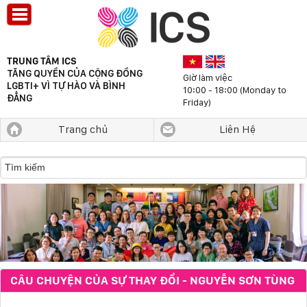
TRUNG TÂM ICS
TĂNG QUYỀN CỦA CỘNG ĐỒNG
Giờ làm việc
LGBTI+ VÌ TỰ HÀO VÀ BÌNH
10:00 - 18:00 (Monday to
ĐẲNG
Friday)
Trang chủ
Liên Hệ
CÂU CHUYỆN CỦA SỰ THAY ĐỔI - NGUYỄN SƠN TÙNG