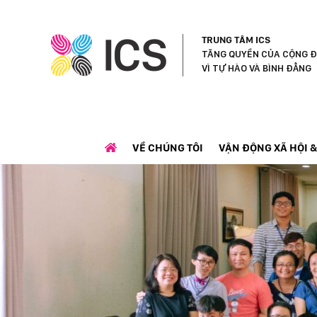
TRUNG TÂM ICS
TĂNG QUYỀN CỦA CỘNG Đ
VÌ TỰ HÀO VÀ BÌNH ĐẲNG
VỀ CHÚNG TÔI
VẬN ĐỘNG XÃ HỘI &