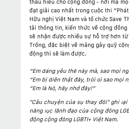
th
ấ
u hi
ể
u cho c
ộ
ng
đồ
ng - n
ơ
i mà m
ọ
đạ
t gi
ả
i cao nh
ấ
t trong cu
ộ
c thi “Phát
H
ữ
u ngh
ị
Vi
ệ
t Nam và t
ổ
ch
ứ
c Save Th
t
ả
i thông tin, ki
ế
n th
ứ
c v
ề
c
ộ
ng
đồ
ng
s
ẽ
nh
ậ
n
đượ
c nhi
ề
u s
ự
h
ỗ
tr
ợ
h
ơ
n t
ừ
Tr
ố
ng,
đặ
c bi
ệ
t v
ề
m
ả
ng gây qu
ỹ
c
ộ
n
độ
ng thì s
ẽ
làm
đượ
c.
“Em
đ
áng yêu th
ế
này mà, sao m
ọ
i ng
“Em b
ị
đ
iên th
ậ
t
đấ
y, tr
ờ
i
ơ
i sao m
ọ
i 
“Em là N
ờ
, hãy nh
ớ
đấ
y!”
"Câu chuy
ệ
n c
ủ
a s
ự
thay
đổ
i" ghi l
ạ
i
n
ă
ng l
ự
c lãnh
đạ
o c
ủ
a c
ộ
ng
đồ
ng LGB
độ
ng c
ộ
ng
đồ
ng LGBTI+ Vi
ệ
t Nam.