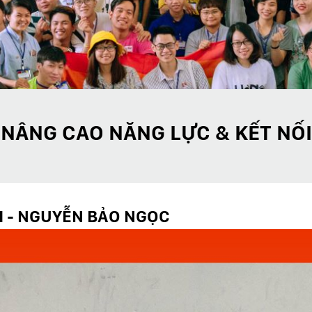
NÂNG CAO NĂNG LỰC & KẾT NỐI
I - NGUYỄN BẢO NGỌC