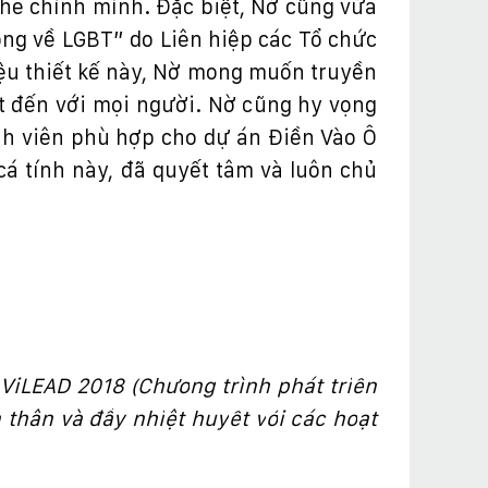
he chính mình.
Đặ
c bi
ệ
t, N
ờ
c
ũ
ng v
ừ
a
ông v
ề
LGBT” do Liên hi
ệ
p các T
ổ
ch
ứ
c
ệ
u thi
ế
t k
ế
này, N
ờ
mong mu
ố
n truy
ề
n
t
đế
n v
ớ
i m
ọ
i ng
ườ
i. N
ờ
c
ũ
ng hy v
ọ
ng
h viên phù h
ợ
p cho d
ự
án
Đ
i
ề
n Vào Ô
cá tính này,
đ
ã quy
ế
t tâm và luôn ch
ủ
 ViLEAD 2018 (Ch
ươ
ng trình phát tri
ể
n
 thân và
đầ
y nhi
ệ
t huy
ế
t v
ớ
i các ho
ạ
t