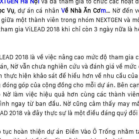
XTGEN Hà N
ộ
i
và
đ
ã tham gia t
ổ
ch
ứ
c các ho
ạ
t
đ
ọ
c V
ụ
, d
ự
án cá nhân
V
ề
Nhà
Ă
n C
ơ
m
… N
ờ
đế
n v
 gi
ữ
a m
ộ
t thành viên trong nhóm NEXTGEN và m
tham gia ViLEAD 2018 khi ch
ỉ
còn 3 ngày n
ữ
a là h
iLEAD 2018 là v
ề
vi
ệ
c nâng cao m
ứ
c
độ
tham gia c
án, N
ờ
v
ẫ
n ch
ư
a nghiên c
ứ
u và
đ
ánh giá v
ề
m
ứ
c
h th
ự
c hi
ệ
n kh
ả
o sát
để
hi
ể
u h
ơ
n v
ề
nhu c
ầ
u c
ủ
a
g
đ
óng góp c
ủ
a c
ộ
ng
đồ
ng cho m
ỗ
i d
ự
án. Bên c
ạ
p N
ờ
làm vi
ệ
c hi
ệ
u qu
ả
h
ơ
n cùng các thành vi
ình ngay t
ừ
ban
đầ
u. N
ờ
c
ũ
ng c
ả
m th
ấ
y may m
EAD 2018 và
đ
ây th
ự
c s
ự
là m
ộ
t
đ
i
ề
u
đ
áng quý
đố
i
 t
ụ
c hoàn thi
ệ
n d
ự
án
Đ
i
ề
n Vào Ô Tr
ố
ng nh
ằ
m t