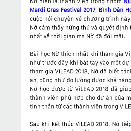
N
ờ
hi
ệ
n là thành viên trong nhóm
NE
Mardi Gras Festival 2017
,
Bình Dân H
cu
ộ
c nói chuy
ệ
n v
ề
ch
ươ
ng trình này
N
ờ
c
ả
m th
ấ
y h
ứ
ng thú và quy
ế
t
đị
nh 
nh
ấ
t v
ề
th
ờ
i gian mà N
ờ
đ
ã
đố
i m
ặ
t.
Bài h
ọ
c N
ờ
thích nh
ấ
t khi tham gia V
nh
ư
tr
ướ
c
đ
ây khi b
ắ
t tay vào m
ộ
t d
ự
tham gia ViLEAD 2018, N
ờ
đ
ã bi
ế
t các
án, c
ũ
ng nh
ư
đ
o l
ườ
ng
đượ
c kh
ả
n
ă
n
N
ờ
h
ọ
c
đượ
c t
ừ
ViLEAD 2018
đ
ã giú
thành viên phù h
ợ
p cho d
ự
án c
ủ
a m
tinh th
ầ
n t
ừ
các thành viên trong ViL
Sau khi k
ế
t thúc ViLEAD 2018, N
ờ
ti
ế
p