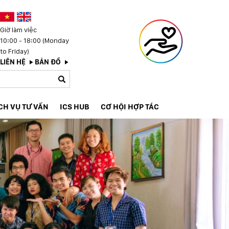
Giờ làm việc
10:00 - 18:00 (Monday
to Friday)
LIÊN HỆ
BẢN ĐỒ
CH VỤ TƯ VẤN
ICS HUB
CƠ HỘI HỢP TÁC