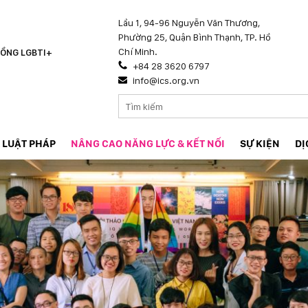
Lầu 1, 94-96 Nguyễn Văn Thương,
Phường 25, Quận Bình Thạnh, TP. Hồ
Chí Minh.
ỒNG LGBTI+
+84 28 3620 6797
info@ics.org.vn
 LUẬT PHÁP
NÂNG CAO NĂNG LỰC & KẾT NỐI
SỰ KIỆN
DỊ