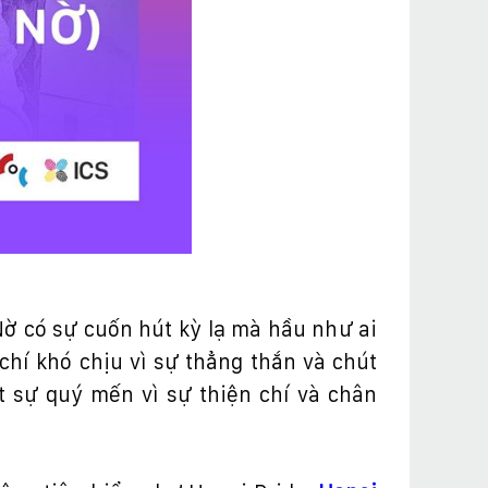
N
ờ
có s
ự
cu
ố
n hút k
ỳ
l
ạ
mà h
ầ
u nh
ư
ai
chí khó ch
ị
u vì s
ự
th
ẳ
ng th
ắ
n và chút
t s
ự
quý m
ế
n vì s
ự
thi
ệ
n chí và chân