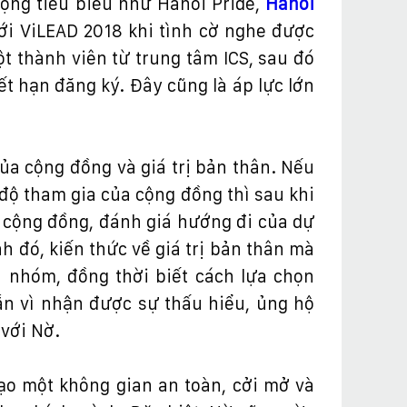
ộ
ng tiêu bi
ể
u nh
ư
Hanoi Pride,
Hanoi
ớ
i ViLEAD 2018 khi tình c
ờ
nghe
đượ
c
ộ
t thành viên t
ừ
trung tâm ICS, sau
đ
ó
ế
t h
ạ
n
đă
ng ký.
Đ
ây c
ũ
ng là áp l
ự
c l
ớ
n
ủ
a c
ộ
ng
đồ
ng và giá tr
ị
b
ả
n thân. N
ế
u
độ
tham gia c
ủ
a c
ộ
ng
đồ
ng thì sau khi
 c
ộ
ng
đồ
ng,
đ
ánh giá h
ướ
ng
đ
i c
ủ
a d
ự
nh
đ
ó, ki
ế
n th
ứ
c v
ề
giá tr
ị
b
ả
n thân mà
ên nhóm,
đồ
ng th
ờ
i bi
ế
t cách l
ự
a ch
ọ
n
ắ
n vì nh
ậ
n
đượ
c s
ự
th
ấ
u hi
ể
u,
ủ
ng h
ộ
 v
ớ
i N
ờ
.
ạ
o m
ộ
t không gian an toàn, c
ở
i m
ở
và