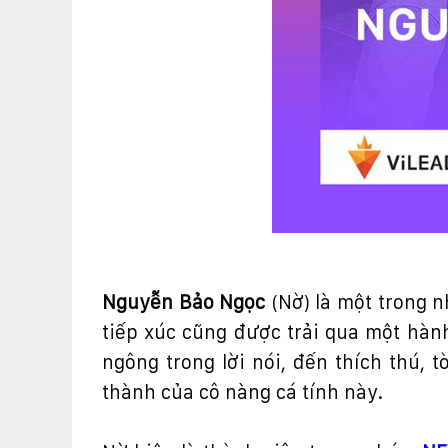
Nguyễn Bảo Ngọc
(N
ờ
) là m
ộ
t trong n
ti
ế
p xúc c
ũ
ng
đượ
c tr
ả
i qua m
ộ
t hàn
ngông trong l
ờ
i nói,
đế
n thích thú, t
thành c
ủ
a cô nàng cá tính này.