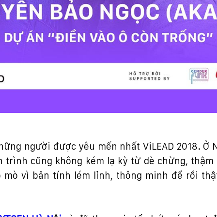
h
ữ
ng ng
ườ
i
đượ
c yêu m
ế
n nh
ấ
t ViLEAD 2018.
Ở
h trình c
ũ
ng không kém l
ạ
k
ỳ
t
ừ
dè ch
ừ
ng, th
ậ
m 
ò mò vì b
ả
n tính lém l
ỉ
nh, thông minh
để
r
ồ
i th
ậ