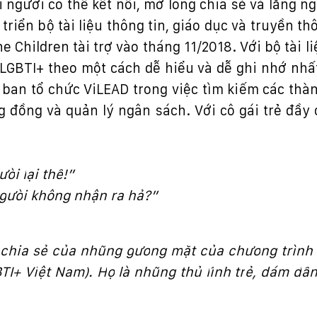
i ng
ườ
i có th
ể
k
ế
t n
ố
i, m
ở
lòng chia s
ẻ
và l
ắ
ng ng
 tri
ể
n b
ộ
tài li
ệ
u thông tin, giáo d
ụ
c và truy
ề
n th
e Children tài tr
ợ
vào tháng 11/2018. V
ớ
i b
ộ
tài li
 LGBTI+ theo m
ộ
t cách d
ễ
hi
ể
u và d
ễ
ghi nh
ớ
nh
ấ
ban t
ổ
ch
ứ
c ViLEAD trong vi
ệ
c tìm ki
ế
m các thàn
g
đồ
ng và qu
ả
n lý ngân sách. V
ớ
i cô gái tr
ẻ
đầ
y 
ườ
i l
ạ
i th
ế
!”
ng
ườ
i không nh
ậ
n ra h
ả
?”
 chia s
ẻ
c
ủ
a nh
ữ
ng g
ươ
ng m
ặ
t c
ủ
a ch
ươ
ng trình
TI+ Vi
ệ
t Nam). H
ọ
là nh
ữ
ng th
ủ
l
ĩ
nh tr
ẻ
, dám d
ấ
n