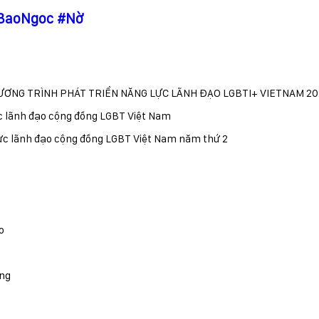
BaoNgoc
#Nờ
ƯƠNG TRÌNH PHÁT TRIỂN NĂNG LỰC LÃNH ĐẠO LGBTI+ VIETNAM 2
ực lãnh đạo cộng đồng LGBT Việt Nam
lực lãnh đạo cộng đồng LGBT Việt Nam năm thứ 2
o
ong