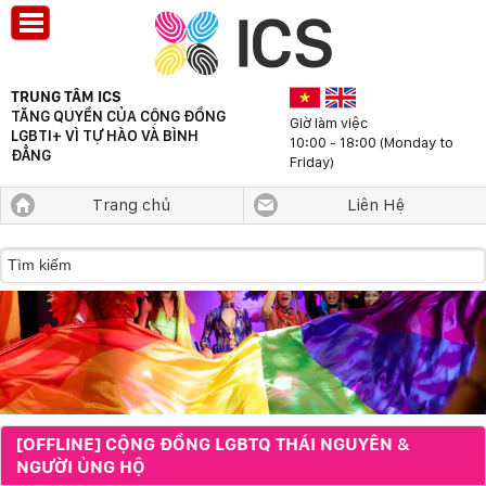
TRUNG TÂM ICS
TĂNG QUYỀN CỦA CỘNG ĐỒNG
Giờ làm việc
LGBTI+ VÌ TỰ HÀO VÀ BÌNH
10:00 - 18:00 (Monday to
ĐẲNG
Friday)
Trang chủ
Liên Hệ
[OFFLINE] CỘNG ĐỒNG LGBTQ THÁI NGUYÊN &
NGƯỜI ỦNG HỘ