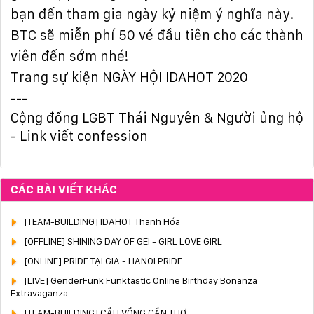
bạn đến tham gia ngày kỷ niệm ý nghĩa này.
BTC sẽ miễn phí 50 vé đầu tiên cho các thành
viên đến sớm nhé!
Trang sự kiện
NGÀY HỘI IDAHOT 2020
---
Cộng đồng LGBT Thái Nguyên & Người ủng hộ
-
Link viết confession
CÁC BÀI VIẾT KHÁC
[TEAM-BUILDING] IDAHOT Thanh Hóa
[OFFLINE] SHINING DAY OF GEI - GIRL LOVE GIRL
[ONLINE] PRIDE TẠI GIA - HANOI PRIDE
[LIVE] GenderFunk Funktastic Online Birthday Bonanza
Extravaganza
[TEAM-BUILDING] CẦU VỒNG CẦN THƠ